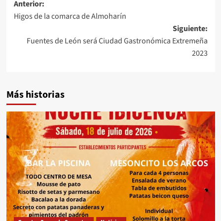
Navegación
Anterior:
Higos de la comarca de Almoharín
de
Siguiente:
entradas
Fuentes de León será Ciudad Gastronómica Extremeña
2023
Más historias